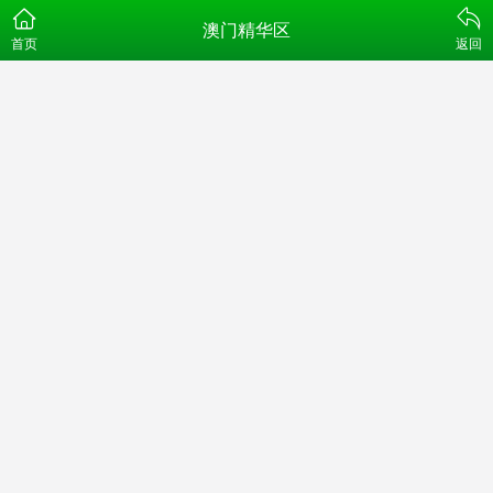
澳门精华区
首页
返回