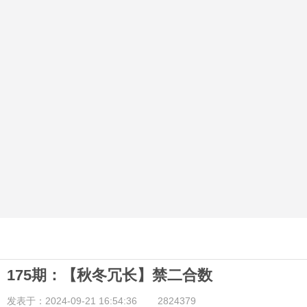
175期：【秋冬冗长】禁二合数
发表于：2024-09-21 16:54:36
2824379