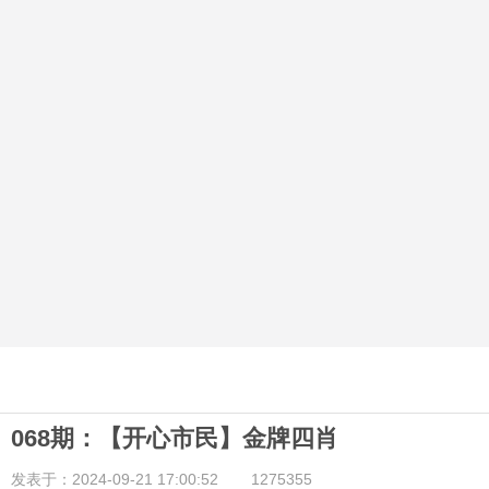
068期：【开心市民】金牌四肖
发表于：2024-09-21 17:00:52
1275355