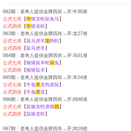
062期：老奇人提供金牌四肖→开:牛30准
公式七肖
【
牛
猪龙蛇鼠兔马
】
公式四肖
【
牛
猪龙蛇
】
063期：老奇人提供金牌四肖→开:龙27准
公式七肖
【
鼠马虎羊
龙
狗蛇
】
公式四肖
【
鼠马虎羊
】
064期：老奇人提供金牌四肖→开:马01准
公式七肖
【
猴猪鼠羊蛇
马
兔
】
公式四肖
【
猴猪鼠羊
】
065期：老奇人提供金牌四肖→开:羊24准
公式七肖
【
牛兔
羊
龙狗虎鼠
】
公式四肖
【
牛兔
羊
龙
】
066期：老奇人提供金牌四肖→开:鸡46准
公式七肖
【
鼠猴龙蛇虎猪
鸡
】
公式四肖
【
鼠猴龙蛇
】
067期：老奇人提供金牌四肖→开:鸡10错