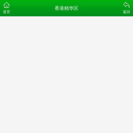
香港精华区
首页
返回