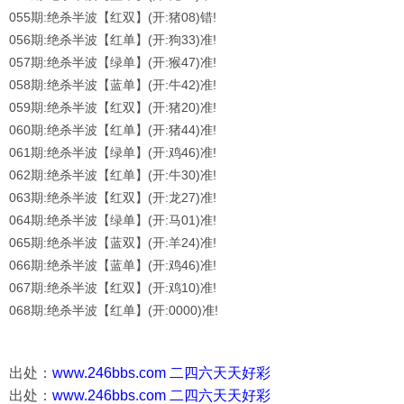
055期:绝杀半波【红双
】(开:猪08)错!
056期:绝杀半波【红单
】(开:狗33)准!
057期:绝杀半波【绿单】(开:猴47)准!
058期:绝杀半波【蓝单】(开:牛42)准!
059期:绝杀半波【
红双
】(开:猪20)准!
060期:绝杀半波【
红单
】(开:猪44)准!
061期:绝杀半波【绿
单
】(开:鸡46)准!
062期:绝杀半波【红
单
】(开:牛30)准!
063期:绝杀半波【红双
】(开:龙27)准!
064期:绝杀半波【绿单
】(开:马01)准!
065期:绝杀半波【蓝双
】(开:羊24)准!
066期:绝杀半波【蓝单
】(开:鸡46)准!
067期:绝杀半波【红双
】(开:鸡10)准!
068期:绝杀半波【红单
】(开:0000)准!
出处：
www.246bbs.com 二四六天天好彩
出处：
www.246bbs.com 二四六天天好彩