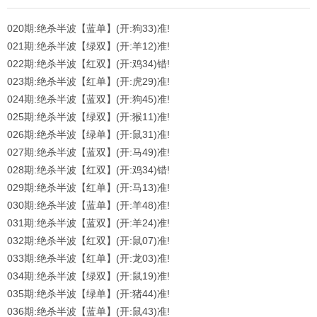
020期:绝杀半波【蓝单
】(开:狗33)准!
021期:绝杀半波【
绿双
】(开:羊12)准!
022期:绝杀半波【红双
】(开:鸡34)错!
023期:绝杀半波【红单
】(开:虎29)准!
024期:绝杀半波【蓝双
】(开:狗45)准!
025期:绝杀半波【绿双
】(开:猴11)准!
026期:绝杀半波【绿单
】(开:鼠31)准!
027期:绝杀半波【蓝双
】(开:马49)准!
028期:绝杀半波【红双
】(开:鸡34)错!
029期:绝杀半波【红单
】(开:马13)准!
030期:绝杀半波【蓝单
】(开:羊48)准!
031期:绝杀半波【蓝双
】(开:羊24)准!
032期:绝杀半波【红双
】(开:鼠07)准!
033期:绝杀半波【红单
】(开:龙03)准!
034期:绝杀半波【绿双
】(开:鼠19)准!
035期:绝杀半波【绿单
】(开:猪44)准!
036期:绝杀半波【蓝单
】(开:鼠43)准!