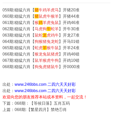
059期:稳猛六肖【
猪
牛鸡羊虎马
】开猪20准
060期:稳猛六肖【
猪
鼠虎牛猴羊
】开猪44准
061期:稳猛六肖【
猴
鸡
羊虎兔鼠
】开鸡46准
062期:稳猛六肖【
马虎狗
牛
蛇羊
】开牛30准
063期:稳猛六肖【
鼠蛇
龙
虎鸡牛
】开龙27准
064期:稳猛六肖【
狗猴猪兔龙蛇
】开马01错
065期:稳猛六肖【
蛇虎
羊
猴牛鼠
】开羊24准
066期:稳猛六肖【
猴龙兔鼠猪虎
】开鸡46错
067期:稳猛六肖【
鼠羊猴虎牛狗
】开鸡10错
068期:稳猛六肖【
狗兔虎猪鼠牛
】开0000准
出处：
www.246bbs.com 二四六天天好彩
出处：
www.246bbs.com 二四六天天好彩
欢迎向您的朋友推荐本站或本资料，一起交流！
下篇：068期：【等候日落】五肖五码
上篇：068期:【繁星四月】禁绝①肖