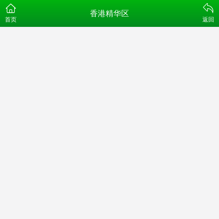
香港精华区
首页
返回