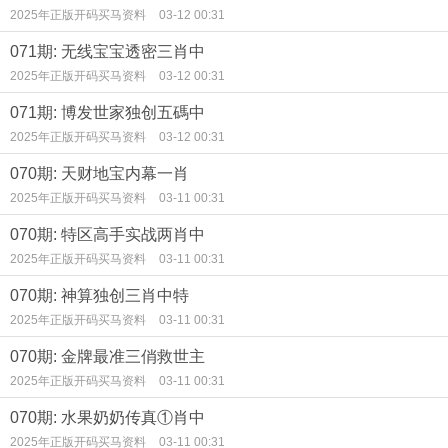
2025年正版开码买马资料
03-12 00:31
071期: 无线宝宝透密三肖中
2025年正版开码买马资料
03-12 00:31
071期: 博发世家独创五碼中
2025年正版开码买马资料
03-12 00:31
070期: 天财地宝内幕一肖
2025年正版开码买马资料
03-11 00:31
070期: 特区高手实战两肖中
2025年正版开码买马资料
03-11 00:31
070期: 神算独创三肖中特
2025年正版开码买马资料
03-11 00:31
070期: 金牌最准三俏救世主
2025年正版开码买马资料
03-11 00:31
070期: 水果奶奶传真①肖中
2025年正版开码买马资料
03-11 00:31