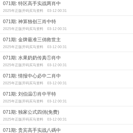
071期: 特区高手实战两肖中
2025年正版开码买马资料
03-12 00:31
071期: 神算独创三肖中特
2025年正版开码买马资料
03-12 00:31
071期: 金牌最准三俏救世主
2025年正版开码买马资料
03-12 00:31
071期: 水果奶奶传真①肖中
2025年正版开码买马资料
03-12 00:31
071期: 情报中心必中二肖中
2025年正版开码买马资料
03-12 00:31
071期: 刘伯温①肖中平特
2025年正版开码买马资料
03-12 00:31
071期: 独家公式四俏(免费)
2025年正版开码买马资料
03-12 00:31
071期: 贵宾高手实战八碼中