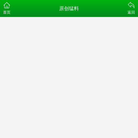
原创猛料
首页
返回