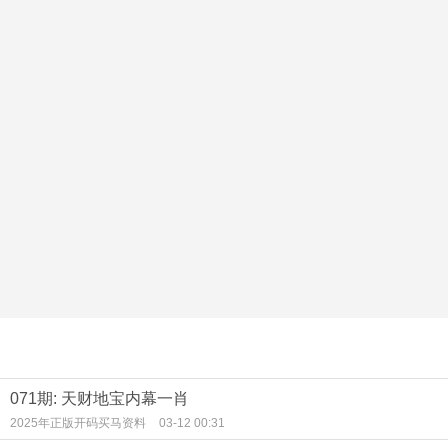
071期: 天财地宝内幕一肖
2025年正版开码买马资料
03-12 00:31